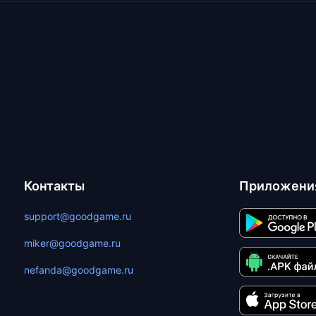
Контакты
Приложени
support@goodgame.ru
miker@goodgame.ru
nefanda@goodgame.ru