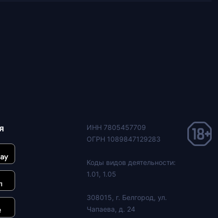
я
ИНН 7805457709
ОГРН 1089847129283
Коды видов деятельности:
1.01, 1.05
308015, г. Белгород, ул.
Чапаева, д. 24