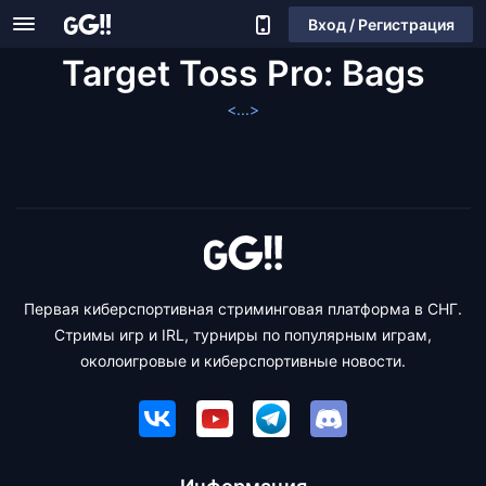
Вход / Регистрация
Target Toss Pro: Bags
<...>
Первая киберспортивная стриминговая платформа в СНГ.
Стримы игр и IRL, турниры по популярным играм,
околоигровые и киберспортивные новости.