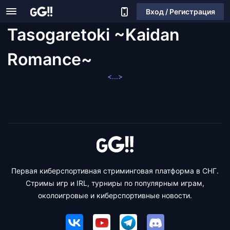
Вход / Регистрация
Tasogaretoki ~Kaidan
Romance~
<...>
Первая киберспортивная стриминговая платформа в СНГ.
Стримы игр и IRL, турниры по популярным играм,
околоигровые и киберспортивные новости.