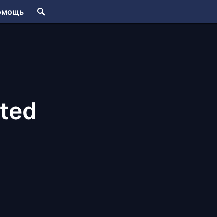
омощь
ted