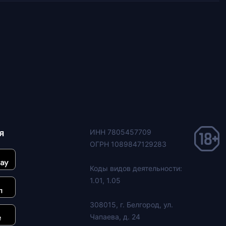
я
ИНН 7805457709
ОГРН 1089847129283
Коды видов деятельности:
1.01, 1.05
308015, г. Белгород, ул.
Чапаева, д. 24