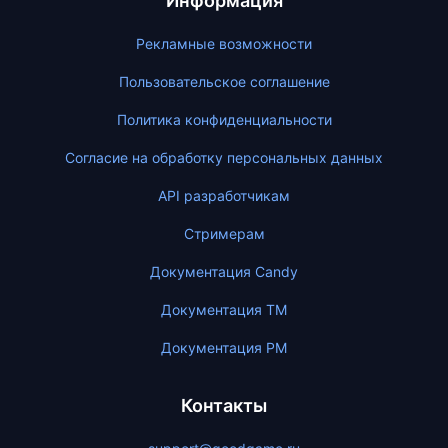
Информация
Рекламные возможности
Пользовательское соглашение
Политика конфиденциальности
Согласие на обработку персональных данных
API разработчикам
Стримерам
Документация Candy
Документация ТМ
Документация PM
Контакты