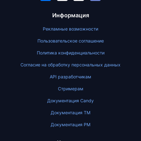
Информация
Рекламные возможности
Пользовательское соглашение
Политика конфиденциальности
Согласие на обработку персональных данных
API разработчикам
Стримерам
Документация Candy
Документация ТМ
Документация PM