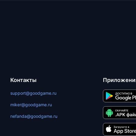
Контакты
Приложени
support@goodgame.ru
miker@goodgame.ru
nefanda@goodgame.ru