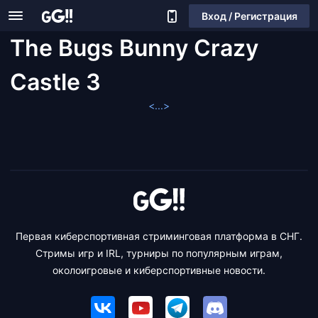
Вход / Регистрация
The Bugs Bunny Crazy
Castle 3
<...>
Первая киберспортивная стриминговая платформа в СНГ.
Стримы игр и IRL, турниры по популярным играм,
околоигровые и киберспортивные новости.