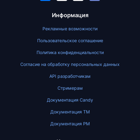
Информация
Рекламные возможности
Пользовательское соглашение
Политика конфиденциальности
Согласие на обработку персональных данных
API разработчикам
Стримерам
Документация Candy
Документация ТМ
Документация PM