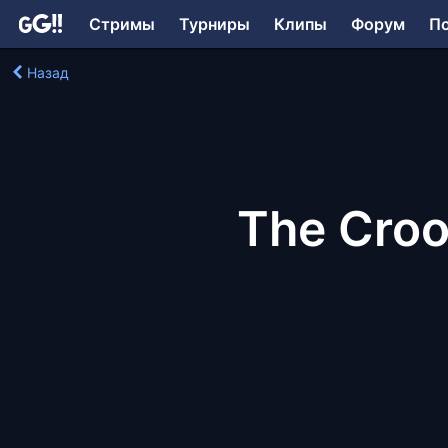
Стримы
Турниры
Клипы
Форум
П
Назад
The Crood