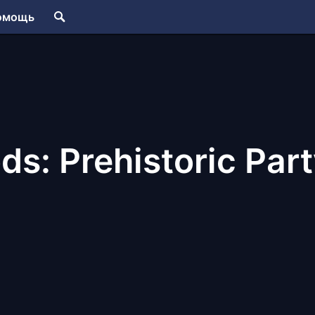
омощь
s: Prehistoric Part