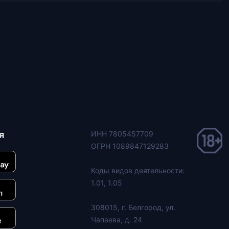
я
ИНН 7805457709
ОГРН 1089847129283
Коды видов деятельности:
1.01, 1.05
308015, г. Белгород, ул.
Чапаева, д. 24