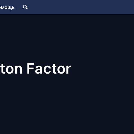
омощь
ton Factor