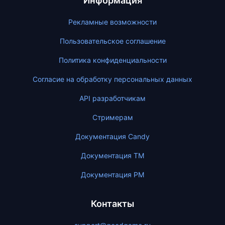
Информация
Рекламные возможности
Пользовательское соглашение
Политика конфиденциальности
Согласие на обработку персональных данных
API разработчикам
Стримерам
Документация Candy
Документация ТМ
Документация PM
Контакты