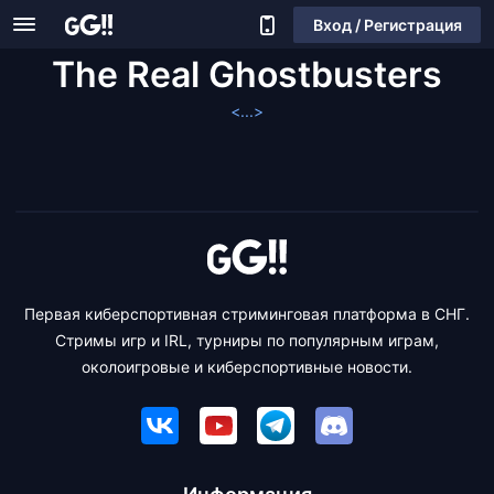
Вход / Регистрация
The Real Ghostbusters
<...>
Первая киберспортивная стриминговая платформа в СНГ.
Стримы игр и IRL, турниры по популярным играм,
околоигровые и киберспортивные новости.