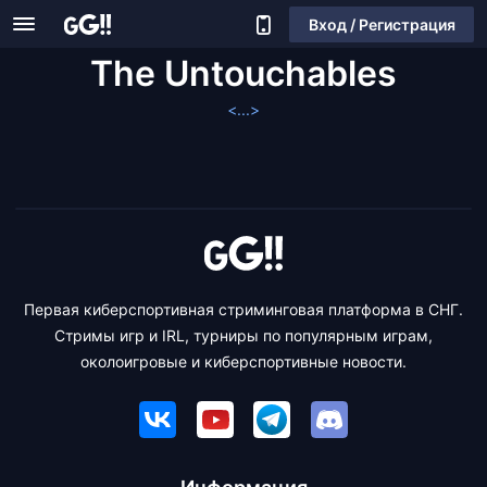
Вход / Регистрация
The Untouchables
<...>
Первая киберспортивная стриминговая платформа в СНГ.
Стримы игр и IRL, турниры по популярным играм,
околоигровые и киберспортивные новости.