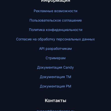
Информация
Рекламные возможности
Пользовательское соглашение
Политика конфиденциальности
Согласие на обработку персональных данных
API разработчикам
Стримерам
Документация Candy
Документация ТМ
Документация PM
Контакты