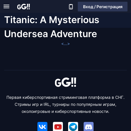
Вход / Регистрация
Titanic: A Mysterious
Undersea Adventure
<...>
Первая киберспортивная стриминговая платформа в СНГ.
Стримы игр и IRL, турниры по популярным играм,
околоигровые и киберспортивные новости.