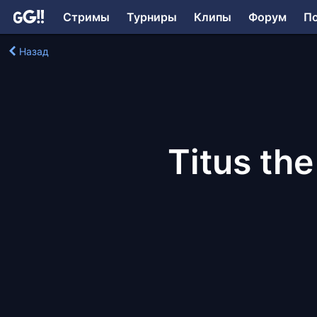
Стримы
Турниры
Клипы
Форум
П
Назад
Titus th