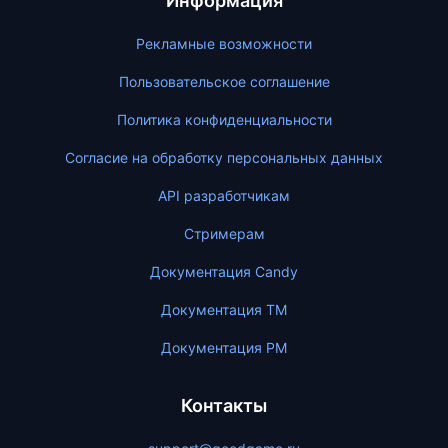
Информация
Рекламные возможности
Пользовательское соглашение
Политика конфиденциальности
Согласие на обработку персональных данных
API разработчикам
Стримерам
Документация Candy
Документация ТМ
Документация PM
Контакты