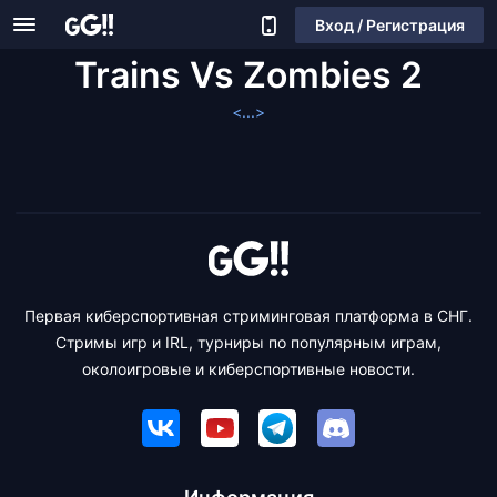
Вход / Регистрация
Trains Vs Zombies 2
<...>
Первая киберспортивная стриминговая платформа в СНГ.
Стримы игр и IRL, турниры по популярным играм,
околоигровые и киберспортивные новости.