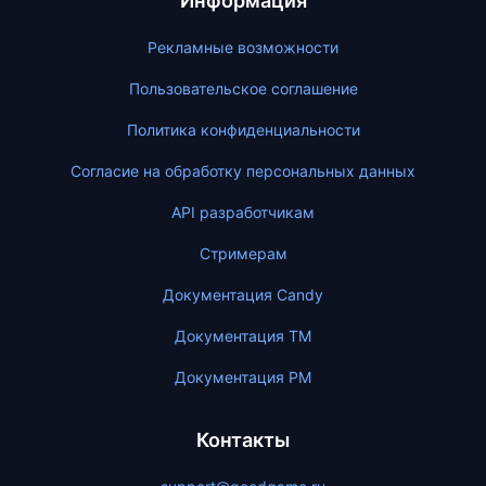
Информация
Рекламные возможности
Пользовательское соглашение
Политика конфиденциальности
Согласие на обработку персональных данных
API разработчикам
Стримерам
Документация Candy
Документация ТМ
Документация PM
Контакты