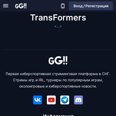
Вход / Регистрация
TransFormers
<...>
Первая киберспортивная стриминговая платформа в СНГ.
Стримы игр и IRL, турниры по популярным играм,
околоигровые и киберспортивные новости.