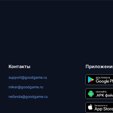
Контакты
Приложени
support@goodgame.ru
miker@goodgame.ru
nefanda@goodgame.ru