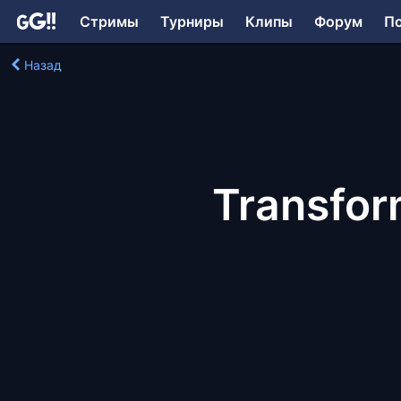
Стримы
Турниры
Клипы
Форум
П
Назад
Transfor