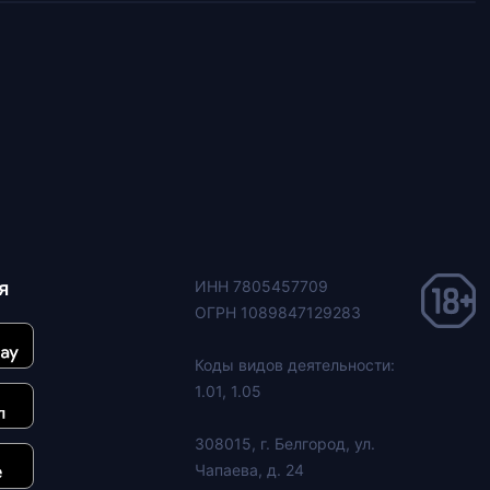
я
ИНН 7805457709
ОГРН 1089847129283
Коды видов деятельности:
1.01, 1.05
308015, г. Белгород, ул.
Чапаева, д. 24