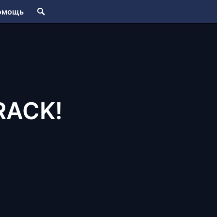
омощь
RACK!