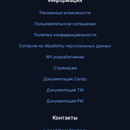
Информация
Рекламные возможности
Пользовательское соглашение
Политика конфиденциальности
Согласие на обработку персональных данных
API разработчикам
Стримерам
Документация Candy
Документация ТМ
Документация PM
Контакты