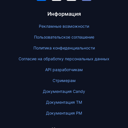
Информация
Рекламные возможности
Пользовательское соглашение
Политика конфиденциальности
Согласие на обработку персональных данных
API разработчикам
Стримерам
Документация Candy
Документация ТМ
Документация PM