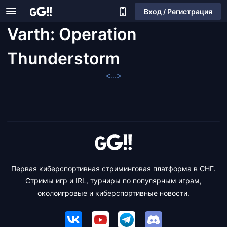
Вход / Регистрация
Varth: Operation
Thunderstorm
<...>
Первая киберспортивная стриминговая платформа в СНГ.
Стримы игр и IRL, турниры по популярным играм,
околоигровые и киберспортивные новости.