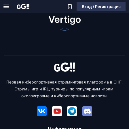
Вход / Регистрация
Vertigo
<...>
Первая киберспортивная стриминговая платформа в СНГ.
Стримы игр и IRL, турниры по популярным играм,
околоигровые и киберспортивные новости.