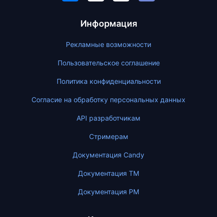
Информация
Рекламные возможности
Пользовательское соглашение
Политика конфиденциальности
Согласие на обработку персональных данных
API разработчикам
Стримерам
Документация Candy
Документация ТМ
Документация PM