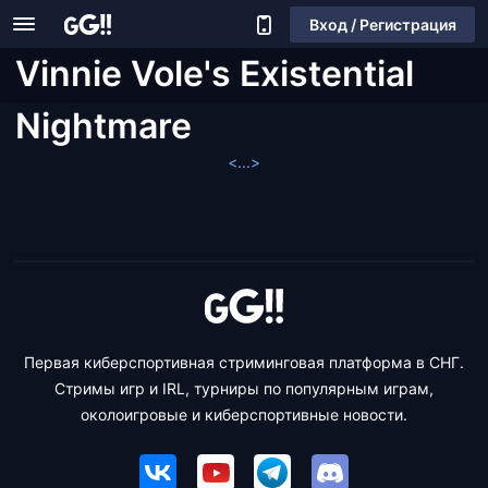
Вход / Регистрация
Vinnie Vole's Existential
Nightmare
<...>
Первая киберспортивная стриминговая платформа в СНГ.
Стримы игр и IRL, турниры по популярным играм,
околоигровые и киберспортивные новости.