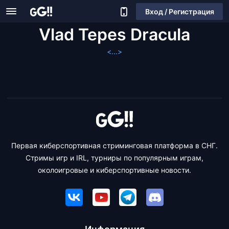
Вход / Регистрация
Vlad Tepes Dracula
<...>
Первая киберспортивная стриминговая платформа в СНГ.
Стримы игр и IRL, турниры по популярным играм,
околоигровые и киберспортивные новости.