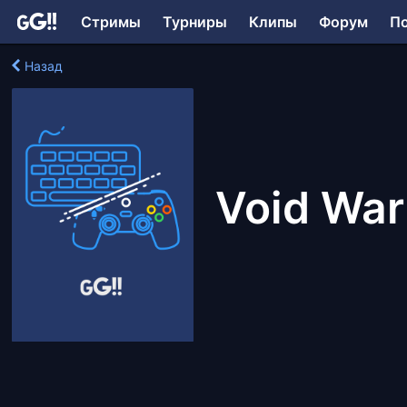
Стримы
Турниры
Клипы
Форум
П
Назад
Void War