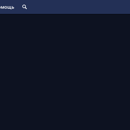
омощь