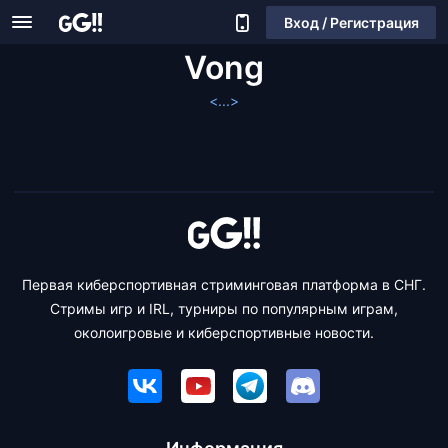
Вход / Регистрация
Vong
<...>
Первая киберспортивная стриминговая платформа в СНГ.
Стримы игр и IRL, турниры по популярным играм,
околоигровые и киберспортивные новости.