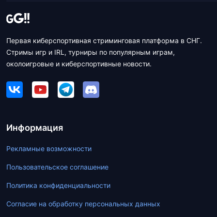
Первая киберспортивная стриминговая платформа в СНГ.
Стримы игр и IRL, турниры по популярным играм,
околоигровые и киберспортивные новости.
Информация
Рекламные возможности
Пользовательское соглашение
Политика конфиденциальности
Согласие на обработку персональных данных