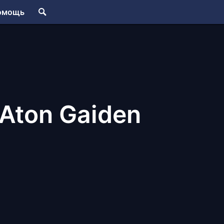
омощь
Aton Gaiden