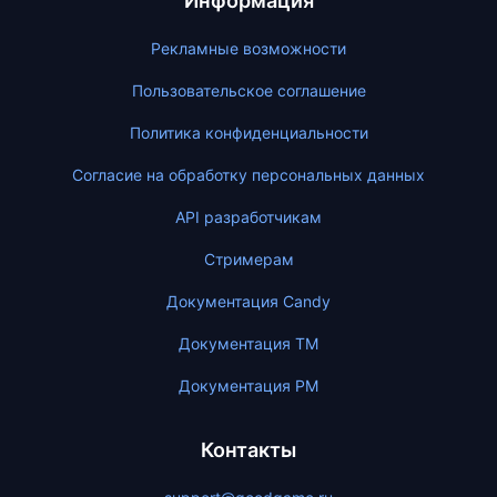
Информация
Рекламные возможности
Пользовательское соглашение
Политика конфиденциальности
Согласие на обработку персональных данных
API разработчикам
Стримерам
Документация Candy
Документация ТМ
Документация PM
Контакты