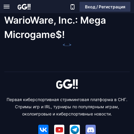
Вход / Регистрация
WarioWare, Inc.: Mega
Microgame$!
<...>
Первая киберспортивная стриминговая платформа в СНГ.
Стримы игр и IRL, турниры по популярным играм,
околоигровые и киберспортивные новости.