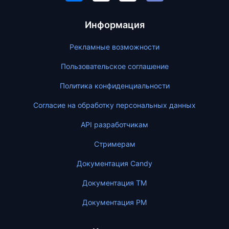
Информация
Рекламные возможности
Пользовательское соглашение
Политика конфиденциальности
Согласие на обработку персональных данных
API разработчикам
Стримерам
Документация Candy
Документация ТМ
Документация PM