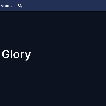
омощь
 Glory