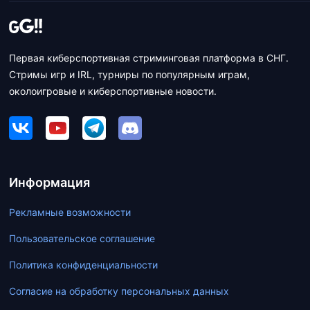
Первая киберспортивная стриминговая платформа в СНГ.
Стримы игр и IRL, турниры по популярным играм,
околоигровые и киберспортивные новости.
Информация
Рекламные возможности
Пользовательское соглашение
Политика конфиденциальности
Согласие на обработку персональных данных