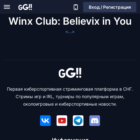
Вход / Регистрация
Winx Club: Believix in You
<...>
Первая киберспортивная стриминговая платформа в СНГ.
Стримы игр и IRL, турниры по популярным играм,
околоигровые и киберспортивные новости.