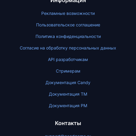
Информация
Рекламные возможности
Пользовательское соглашение
Политика конфиденциальности
Согласие на обработку персональных данных
API разработчикам
Стримерам
Документация Candy
Документация ТМ
Документация PM
Контакты