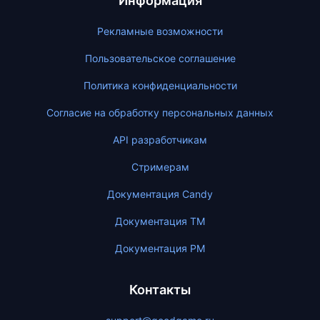
Информация
Рекламные возможности
Пользовательское соглашение
Политика конфиденциальности
Согласие на обработку персональных данных
API разработчикам
Стримерам
Документация Candy
Документация ТМ
Документация PM
Контакты