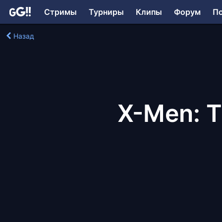
Стримы
Турниры
Клипы
Форум
П
Назад
X-Men: T