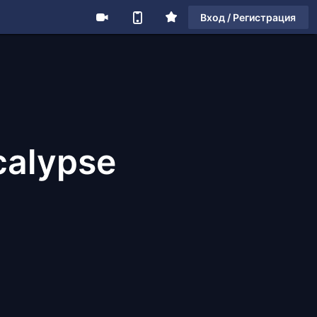
Вход / Регистрация
calypse