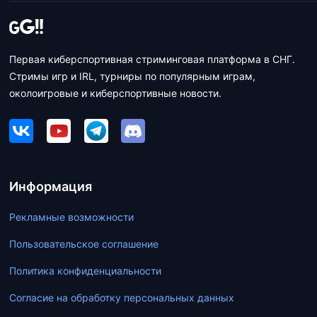
Первая киберспортивная стриминговая платформа в СНГ.
Стримы игр и IRL, турниры по популярным играм,
околоигровые и киберспортивные новости.
Информация
Рекламные возможности
Пользовательское соглашение
Политика конфиденциальности
Согласие на обработку персональных данных