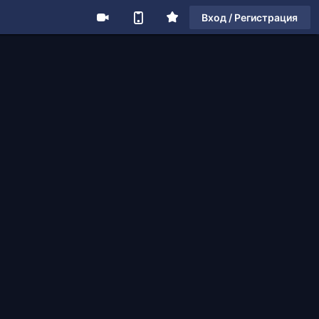
Вход / Регистрация