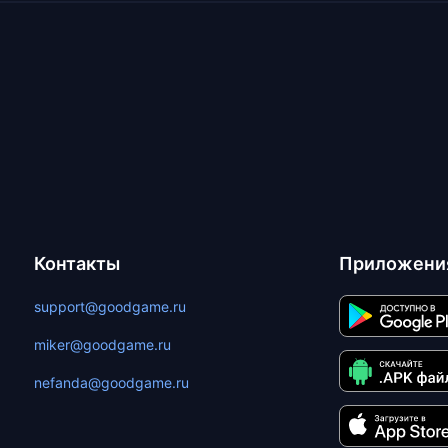
Контакты
Приложени
support@goodgame.ru
miker@goodgame.ru
nefanda@goodgame.ru