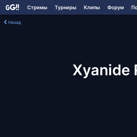
Стримы
Турниры
Клипы
Форум
П
Назад
Xyanide 