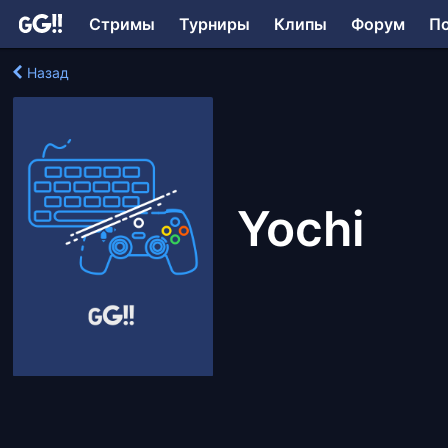
Стримы
Турниры
Клипы
Форум
П
Назад
Yochi