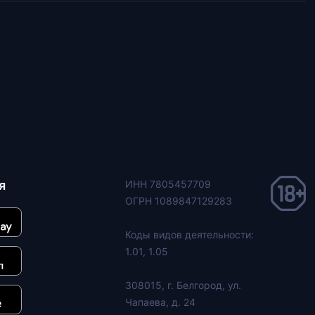
я
ИНН 7805457709
ОГРН 1089847129283
Коды видов деятельности:
1.01, 1.05
308015, г. Белгород, ул.
Чапаева, д. 24