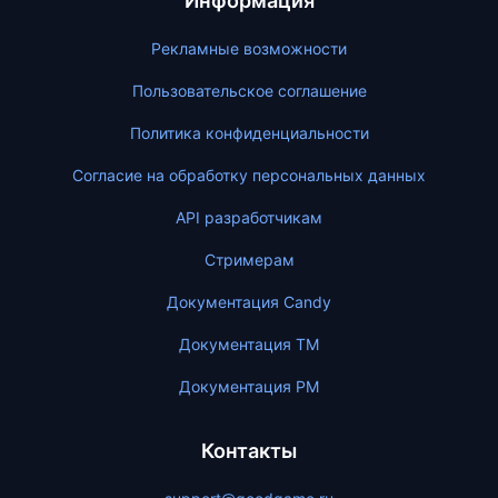
Информация
Рекламные возможности
Пользовательское соглашение
Политика конфиденциальности
Согласие на обработку персональных данных
API разработчикам
Стримерам
Документация Candy
Документация ТМ
Документация PM
Контакты