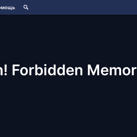
омощь
! Forbidden Memor