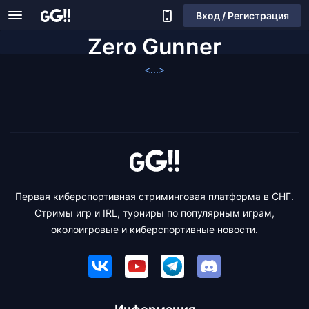
Вход / Регистрация
Zero Gunner
<...>
Первая киберспортивная стриминговая платформа в СНГ.
Стримы игр и IRL, турниры по популярным играм,
околоигровые и киберспортивные новости.