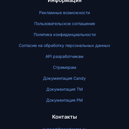
Информация
Рекламные возможности
Пользовательское соглашение
Политика конфиденциальности
Согласие на обработку персональных данных
API разработчикам
Стримерам
Документация Candy
Документация ТМ
Документация PM
Контакты