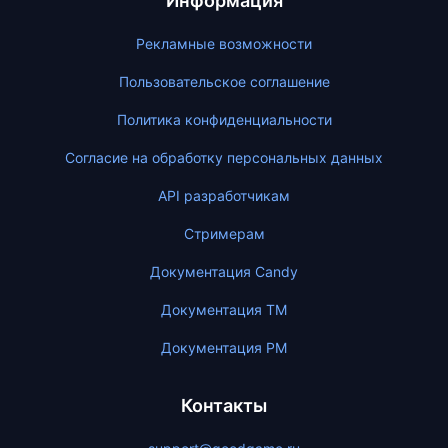
Информация
Рекламные возможности
Пользовательское соглашение
Политика конфиденциальности
Согласие на обработку персональных данных
API разработчикам
Стримерам
Документация Candy
Документация ТМ
Документация PM
Контакты