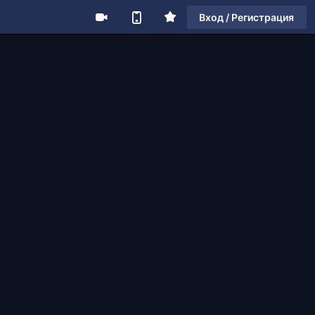
Вход / Регистрация