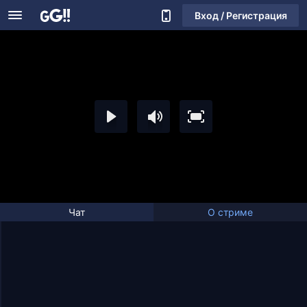
Вход / Регистрация
Чат
О стриме