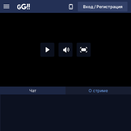
Вход / Регистрация
Чат
О стриме