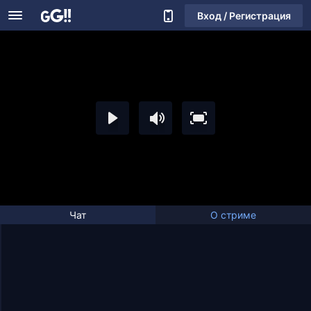
Вход / Регистрация
Чат
О стриме