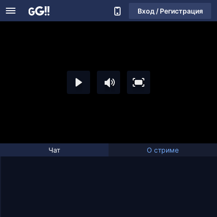
Вход / Регистрация
Чат
О стриме