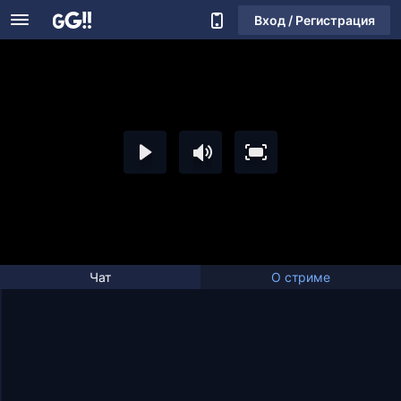
Вход / Регистрация
Чат
О стриме