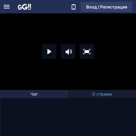
Вход / Регистрация
Чат
О стриме