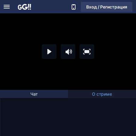
Вход / Регистрация
Чат
О стриме